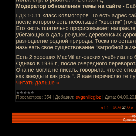
Модератор обновления темы на сайте -
Баб
ГДЗ 10-11 класс Колмогоров. То есть адрес сай
после которого есть небольшой "хвостик" (точ
Его кисть тщательно прорисовывает направлен
убегающих в даль речушек, деревенских дорог
разноцветие родной природы. Тоска по оставл
называть свое существование "загробной жизн
Есть 2 хороших MacMillan-овских учебника по 
Однако в 1936 г., после очередного переворот
Она не могла не писать, говорила, что ее стихи
как звезды и как розы". Я вам перечислю те п
Читать дальше »
Просмотров:
354
|
Добавил:
evgeniilcglbz
|
Дата:
04.06.20
«
1
2
...
35
36
37
38
»
Cop
Сделат