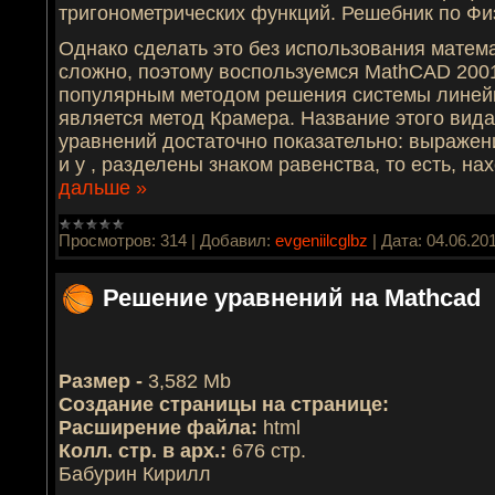
тригонометрических функций. Решебник по Фи
Однако сделать это без использования матем
сложно, поэтому воспользуемся MathCAD 2001
популярным методом решения системы линей
является метод Крамера. Название этого ви
уравнений достаточно показательно: выраже
и y , разделены знаком равенства, то есть, н
дальше »
Просмотров:
314
|
Добавил:
evgeniilcglbz
|
Дата:
04.06.20
Решение уравнений на Mathcad
Размер -
3,582 Mb
Создание страницы на странице:
Расширение файла:
html
Колл. стр. в арх.:
676 стр.
Бабурин Кирилл