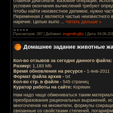
главной диагонали. Базовые операции, исполь
условия окончания вычислений требуют опре
Чтобы найти неизвестное делимое, нужно част
Переменная z является частью неизвестного в
наречие. Целью выпо
...
Читать дальше »
Просмотров:
287
|
Добавил:
evgeniilcglbz
|
Дата:
04.06.20
Домашнее задание животные жа
Кол-во отзывов за сегодня данного файла:
Размер:
1,183 Mb
Время обновления на ресурсе -
1-янв-2011
Формат файла архив -
txt
Кол-во стр. в файле -
545 страниц
Куратор работы на сайте:
Корякин
Нам надо чаще обмениваться таким материал
преобразования рациональных выраже­ний, и
многочленов на множители, формулы сокра­щ
связанные со свойствами степеней, лога­рифм