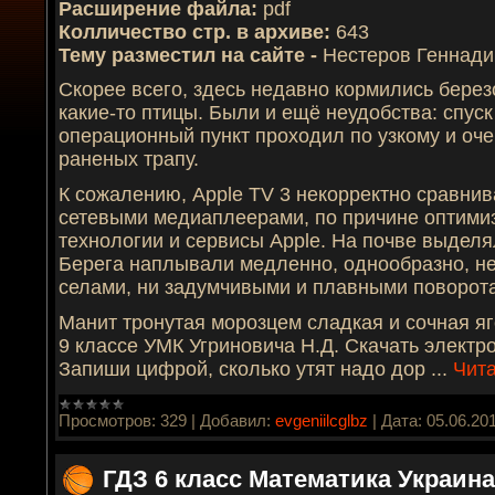
Расширение файла:
pdf
Колличество стр. в архиве:
643
Тему разместил на сайте -
Нестеров Геннади
Скорее всего, здесь недавно кормились бере
какие-то птицы. Были и ещё неудобства: спус
операционный пункт проходил по узкому и оч
раненых трапу.
К сожалению, Apple TV 3 некорректно сравни
сетевыми медиаплеерами, по причине оптими
технологии и сервисы Apple. На почве выдел
Берега наплывали медленно, однообразно, не
селами, ни задумчивыми и плавными поворот
Манит тронутая морозцем сладкая и сочная яг
9 классе УМК Угриновича Н.Д. Скачать электр
Запиши цифрой, сколько утят надо дор
...
Чита
Просмотров:
329
|
Добавил:
evgeniilcglbz
|
Дата:
05.06.20
ГДЗ 6 класс Математика Украина