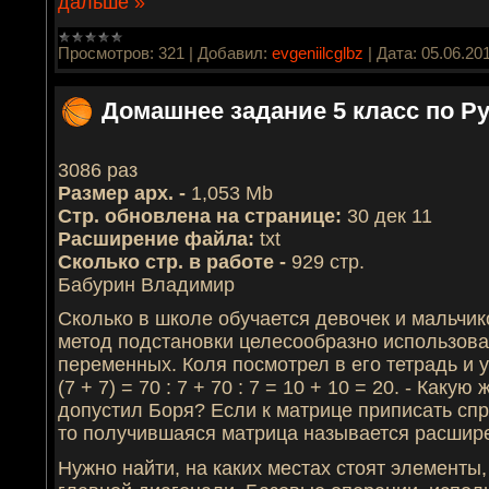
дальше »
Просмотров:
321
|
Добавил:
evgeniilcglbz
|
Дата:
05.06.20
Домашнее задание 5 класс по Р
3086 раз
Размер арх. -
1,053 Mb
Стр. обновлена на странице:
30 дек 11
Расширение файла:
txt
Сколько стр. в работе -
929 стр.
Бабурин Владимир
Сколько в школе обучается девочек и мальчик
метод подстановки целесообразно использова
переменных. Коля посмотрел в его тетрадь и 
(7 + 7) = 70 : 7 + 70 : 7 = 10 + 10 = 20. - Ка
допустил Боря? Если к матрице приписать сп
то получившаяся матрица называется расшир
Нужно найти, на каких местах стоят элементы