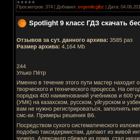
Просмотров:
374
|
Добавил:
evgeniilcglbz
|
Дата:
04.06.20
Spotlight 9 класс ГДЗ скачать б
Отзывов за сут. данного архива:
3585 раз
Размер архива:
4,164 Mb
244
Улько Пётр
Именно в течение этого пути мастер находит
творческого и технического процесса. На се
порядка 400 наименований учебников и 600 уч
(УМК) на казахском, русском, уйгурском и узб
вам не нужно регистрироваться, заполнять н
смс-ки. Примеры решения B6.
Посредством сухого систематического изложе
подобно таксидермистам, делают из живой ин
чучело. Александр сбежал из дома, стал ни