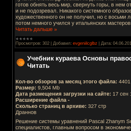
готов обнять весь мир, свернуть горы, в нем 
и не подозревал. Никакого системного образо
художественного он не получил, но с восьми л
потом немного учился у итальянских мастеров
Читать дальше »
Просмотров:
302
|
Добавил:
evgeniilcglbz
|
Дата:
04.06.20
Учебник кураева Основы право
Читать
Кол-во обзоров за месяц этого файла:
4401
Размер:
9,504 Mb
Дата размещения загрузки на сайте:
17 сен 
Расширение файла -
Сколько страниц в архиве:
327 стр
Драннов
Решение системы уравнений Pascal Zhanym So
специалистов, главным вопросом в экономич