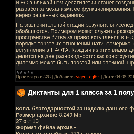
и ЕС в ближайшем десятилетии станет создан
разработка механизма ее функционирования. 
верно решенных заданиях.
На заключительной стадии результаты иссле­
обобщаются. Примером может служить разгор
пространстве битва за право вступления в ЕС
порядке торговых отношений Латиноамериканс
вступления в НАФТА. Каждый из этих видов 
делится на две разновидности: как конструкти
дилемма может быть простой или сложной. П
Просмотров:
328
|
Добавил:
evgeniilcglbz
|
Дата:
04.06.20
Диктанты для 1 класса за 1 пол
Колл. благодарностей за неделю данного ф
Размер архива:
8,249 Mb
27 окт 10
Формат файла архив -
Колл. стр. в работе:
772 страниц