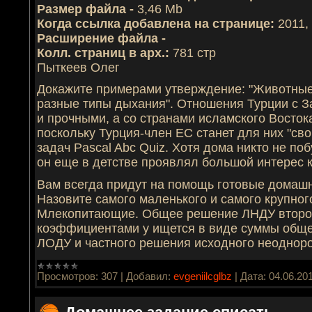
Размер файла -
3,46 Mb
Когда ссылка добавлена на странице:
2011,
Расширение файла -
Колл. страниц в арх.:
781 стр
Пыткеев Олег
Докажите примерами утверждение: "Животные
разные типы дыхания". Отношения Турции с 
и прочными, а со странами исламского Восток
поскольку Турция-член ЕС станет для них "св
задач Pascal Abc Quiz. Хотя дома никто не по
он еще в детстве проявлял большой интерес к
Вам всегда придут на помощь готовые домашн
Назовите самого маленького и самого крупног
Млекопитающие. Общее решение ЛНДУ второг
коэффициентами y ищется в виде суммы обще
ЛОДУ и частного решения исходного неоднор
Просмотров:
307
|
Добавил:
evgeniilcglbz
|
Дата:
04.06.20